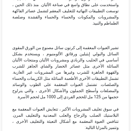
واستخدمت على نطاق واسع في صناعة الألبان. منذ ذلك الحين ،
توسعت التطبيقات النهائية للتغليف المعقم لتشمل عصائر الفاكهة
والمشروبات والمكونات والحساء والحساء والقشدة وصلصة
الطماطم والنبيذ.
تشير العبوات المعقمة إلى كرتون سائل مصنوع من الورق المقوى
السائل والبولي إيثيلين ورقائق الألومنيوم ، ويستخدم بشكل
أساسي في الحليب والزبادي ومشروبات الألبان ومنتجات الألبان
السائلة الأخرى مثل عصائر الخضار والشاي الجاهز للشرب
والقهوة الجاهزة للشرب وغيرها من المشروبات غير الغازية.
تشمل التطبيقات الأخرى الأطعمة السائلة مثل الكريمات والحساء
والصلصات. تشتمل العبوات المعقمة على الطوب والوسائد
والمضلعات وأسطح الجملون والأشكال الأخرى ، والتي يتراوح
حجمها من 125 مل للحجم الفردي إلى 1000 مل لحجم الأسرة.
في سوق تغليف المشروبات الأكبر ، تتعايش العبوات المعقمة مع
البلاستيك الصلب والزجاج والعلب المعدنية والتغليف المرن.
تتنافس العبوة المعقمة مع أشكال التعبئة والتغليف الأخرى ،
وتتميز بالمزايا التالية: