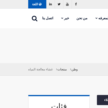
فيسبوك
يوتيوب
التغريد
لينكد إن
اللغة
لمعرفه
من نحن
خبر
اتصل بنا
وطن
منتجات
غشاء معالجة المياه
اء
فئات