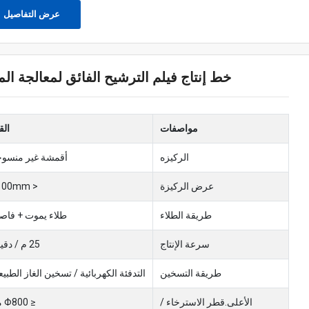
عرض التفاصيل
خط إنتاج فيلم الترشيح الفائق لمعالجة المي
مواصفات
الق
الركيزه
أقمشة غير منسوج
عرض الركيزة
< 1100mm
طريقة الطلاء
طلاء يموت + فاص
سرعة الإنتاج
25 م / دقيقة
طريقة التسخين
التدفئة الكهربائية / تسخين الغاز الطبي
الأعلى.قطر الاسترخاء /
≤ Φ800 مم