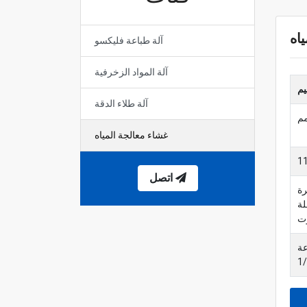
اه
آلة طباعة فليكسو
آلة المواد الزخرفية
يم
آلة طلاء الدقة
غشاء معالجة المياه
اتصل
رة
لة
وت
سرعة