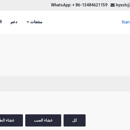
hyxsh
منتجات
دعم
ا
كل
غشاء الصب
غشاء الطل