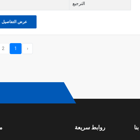
الترجيع
عرض التفاصيل
2
1
‹
نا
روابط سريعة
م