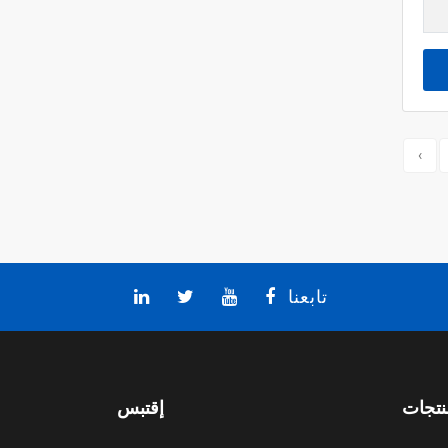
›
تابعنا
نتجات
إقتبس