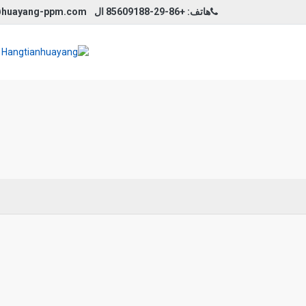
هاتف: +86-29-85609188 ال WhatsApp: + 86-13484621159
@huayang-ppm.com